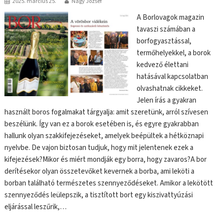
2025. március 25.
Nagy József
A Borlovagok magazin
tavaszi számában a
borfogyasztással,
termőhelyekkel, a borok
kedvező élettani
hatásával kapcsolatban
olvashatnak cikkeket.
Jelen írás a gyakran
használt boros fogalmakat tárgyalja: amit szeretünk, arról szívesen
beszélünk. Így van ez a borok esetében is, és egyre gyakrabban
hallunk olyan szakkifejezéseket, amelyek beépültek a hétköznapi
nyelvbe. De vajon biztosan tudjuk, hogy mit jelentenek ezek a
kifejezések?Mikor és miért mondják egy borra, hogy zavaros?A bor
derítésekor olyan összetevőket kevernek a borba, ami leköti a
borban található természetes szennyeződéseket. Amikor a lekötött
szennyeződés leülepszik, a tisztított bort egy kiszivattyúzási
eljárással leszűrik,…