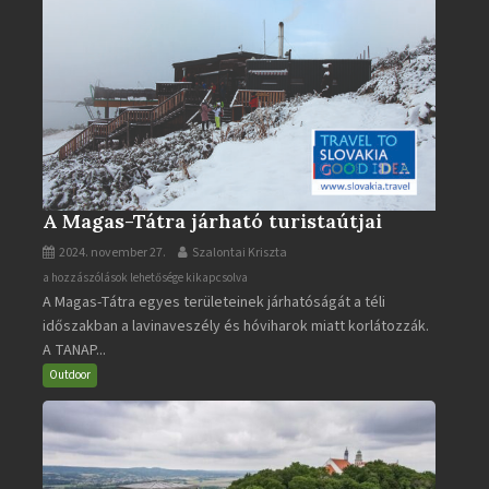
A Magas-Tátra járható turistaútjai
2024. november 27.
Szalontai Kriszta
A
a hozzászólások lehetősége kikapcsolva
A Magas-Tátra egyes területeinek járhatóságát a téli
Magas-
időszakban a lavinaveszély és hóviharok miatt korlátozzák.
Tátra
A TANAP...
járható
turistaútjai
Outdoor
bejegyzéshez