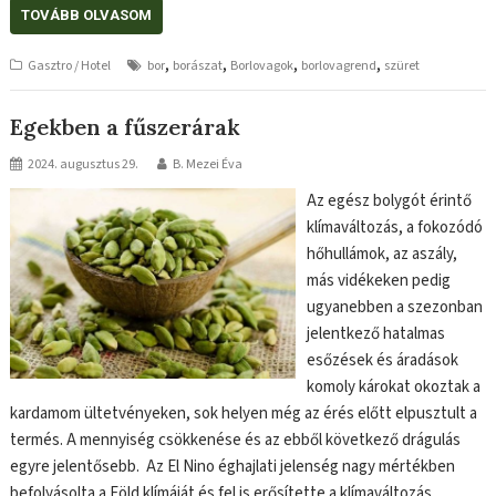
TOVÁBB OLVASOM
,
,
,
,
Gasztro / Hotel
bor
borászat
Borlovagok
borlovagrend
szüret
Egekben a fűszerárak
2024. augusztus 29.
B. Mezei Éva
Az egész bolygót érintő
klímaváltozás, a fokozódó
hőhullámok, az aszály,
más vidékeken pedig
ugyanebben a szezonban
jelentkező hatalmas
esőzések és áradások
komoly károkat okoztak a
kardamom ültetvényeken, sok helyen még az érés előtt elpusztult a
termés. A mennyiség csökkenése és az ebből következő drágulás
egyre jelentősebb. Az El Nino éghajlati jelenség nagy mértékben
befolyásolta a Föld klímáját és fel is erősítette a klímaváltozás