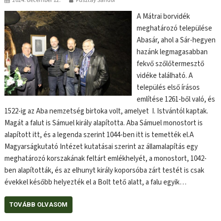
2024. december 12.
Pusztay Sándor
A Mátrai borvidék
meghatározó települése
Abasár, ahol a Sár-hegyen
hazánk legmagasabban
fekvő szőlőtermesztő
vidéke található. A
település első írásos
említése 1261-ből való, és
1522-ig az Aba nemzetség birtoka volt, amelyet I. Istvántól kaptak.
Magát a falut is Sámuel király alapította. Aba Sámuel monostort is
alapított itt, és a legenda szerint 1044-ben itt is temették el.A
Magyarságkutató Intézet kutatásai szerint az államalapítás egy
meghatározó korszakának feltárt emlékhelyét, a monostort, 1042-
ben alapították, és az elhunyt király koporsóba zárt testét is csak
évekkel később helyezték el a Bolt tető alatt, a falu egyik…
TOVÁBB OLVASOM