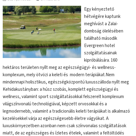
Egy kényeztető
hétvégére kaptunk
meghívást a Zalai-
dombság ölelésében
található második
Evergreen hotel
szolgáltatásainak
kipróbálására. 160
hektáros területen nyílt meg az egészségügyi- és wellness-
komplexum, mely ötvözi a keleti és modern terápiákat.Nem
mindennapi holisztikus, egészségközpontú luxusszálloda nyílt meg
Kehidakustányban: a húsz szobás, komplett egészségügyi és
wellness, valamint sport szolgáltatásokkal felszerelt komplexum
világszínvonalú technológiával, képzett orvosokkal és a
legmodernebb, valamint a tradicionális keleti terápiákat is alkalmazó
kezelésekkel várja az egészségesebb életre vágyókat. A
luxuskörnyezetben azonban nem csak színvonalas szolgáltatások
miatt, de az egészséges és ízletes ételek, valamint a feltöltődés