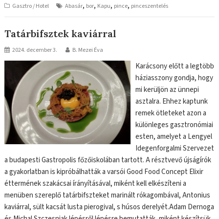
,
,
,
,
Gasztro / Hotel
Abasár
bor
Kapu
pince
pinceszentelés
Tatárbifsztek kaviárral
2024. december 3.
B. Mezei Éva
Karácsony előtt a legtöbb
háziasszony gondja, hogy
mi kerüljön az ünnepi
asztalra. Ehhez kaptunk
remek ötleteket azon a
különleges gasztronómiai
esten, amelyet a Lengyel
Idegenforgalmi Szervezet
a budapesti Gastropolis főzőiskolában tartott. A résztvevő újságírók
a gyakorlatban is kipróbálhatták a varsói Good Food Concept Elixir
éttermének szakácsai írányításával, miként kell elkészíteni a
menüben szereplő tatárbifszteket marinált rókagombával, Antonius
kaviárral, sült kacsát lusta pierogival, s húsos derelyét.Adam Dernoga
és Michal Szczesniak lépésről lépésre bemutatták, miként készítsük