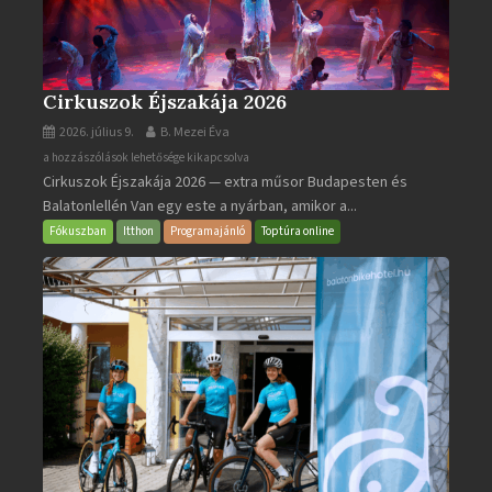
Cirkuszok Éjszakája 2026
2026. július 9.
B. Mezei Éva
Cirkuszok
a hozzászólások lehetősége kikapcsolva
Cirkuszok Éjszakája 2026 — extra műsor Budapesten és
Éjszakája
Balatonlellén Van egy este a nyárban, amikor a...
2026
bejegyzéshez
Fókuszban
Itthon
Programajánló
Toptúra online