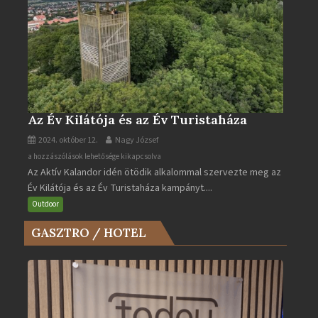
Az Év Kilátója és az Év Turistaháza
2024. október 12.
Nagy József
Az
a hozzászólások lehetősége kikapcsolva
Az Aktív Kalandor idén ötödik alkalommal szervezte meg az
Év
Év Kilátója és az Év Turistaháza kampányt....
Kilátója
és
Outdoor
az
GASZTRO / HOTEL
Év
Turistaháza
bejegyzéshez