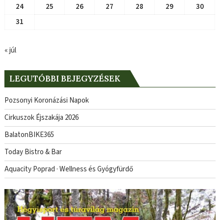
24
25
26
27
28
29
30
31
« júl
LEGUTÓBBI BEJEGYZÉSEK
Pozsonyi Koronázási Napok
Cirkuszok Éjszakája 2026
BalatonBIKE365
Today Bistro & Bar
Aquacity Poprad · Wellness és Gyógyfürdő