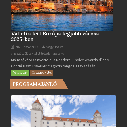
Valletta lett Európa legjobb városa
2025-ben
2025. október 13.
Nagy József
Valletta
a hozzászólások lehetősége kikapcsolva
Málta fővárosa nyerte el a Readers’ Choice Awards díjat A
lett
Condé Nast Traveller magazin rangos szavazásán...
Európa
legjobb
Fókuszban
Gasztro / Hotel
városa
PROGRAMAJÁNLÓ
2025-
ben
bejegyzéshez