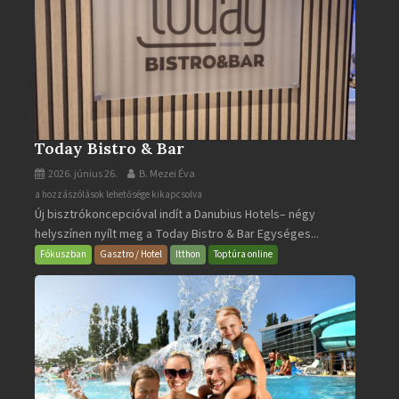
Today Bistro & Bar
2026. június 26.
B. Mezei Éva
Today
a hozzászólások lehetősége kikapcsolva
Új bisztrókoncepcióval indít a Danubius Hotels– négy
Bistro
helyszínen nyílt meg a Today Bistro & Bar Egységes...
&
Bar
Fókuszban
Gasztro / Hotel
Itthon
Toptúra online
bejegyzéshez