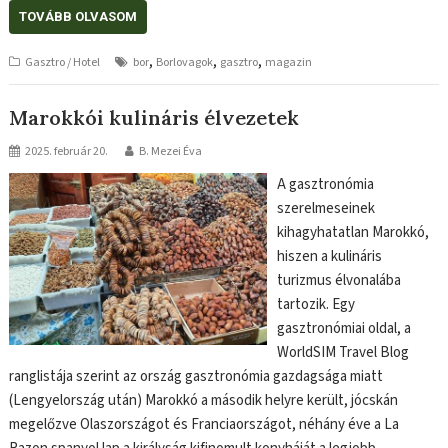
TOVÁBB OLVASOM
,
,
,
Gasztro / Hotel
bor
Borlovagok
gasztro
magazin
Marokkói kulináris élvezetek
2025. február 20.
B. Mezei Éva
A gasztronómia
szerelmeseinek
kihagyhatatlan Marokkó,
hiszen a kulináris
turizmus élvonalába
tartozik. Egy
gasztronómiai oldal, a
WorldSIM Travel Blog
ranglistája szerint az ország gasztronómia gazdagsága miatt
(Lengyelország után) Marokkó a második helyre került, jócskán
megelőzve Olaszországot és Franciaországot, néhány éve a La