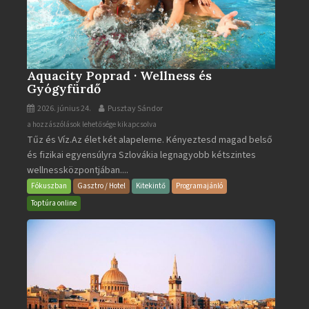
Aquacity Poprad · Wellness és
Gyógyfürdő
2026. június 24.
Pusztay Sándor
Aquacity
a hozzászólások lehetősége kikapcsolva
Tűz és Víz.Az élet két alapeleme. Kényeztesd magad belső
Poprad
és fizikai egyensúlyra Szlovákia legnagyobb kétszintes
·
wellnessközpontjában....
Wellness
és
Fókuszban
Gasztro / Hotel
Kitekintő
Programajánló
Gyógyfürdő
Toptúra online
bejegyzéshez