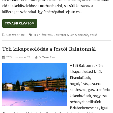
elő a tatárbifsztekhez a marhabélszínt, s a sült kacsához a
különleges szószokat. Így fehérrépából tejszín és…
TOVÁBB OLVASOM
,
,
,
,
Gasztro / Hotel
Elixir
étterem
Gastropolis
Lengyelország
Varsó
Téli kikapcsolódás a festői Balatonnál
2024. november 28.
B. Mezei Éva
A téli Balaton sokféle
kikapcsolódást kínál.
Kirándulások,
hógolyózás, szauna
szeánszok, gasztronómiai
kalandozások, hogy csak
néhányat említsünk.
Balatonkenese egy igazi