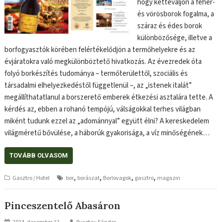
hogy kettéváljon a fehér-
és vörösborok fogalma, a
száraz és édes borok
különbözősége, illetve a
borfogyasztók körében felértékelődjön a termőhelyekre és az
évjáratokra való megkülönböztető hivatkozás. Az évezredek óta
folyó borkészítés tudománya – termőterülettől, szociális és
társadalmi elhelyezkedéstől függetlenül –, az „istenek italát”
megállíthatatlanul a borszerető emberek étkezési asztalára tette. A
kérdés az, ebben a rohanó tempójú, válságokkal terhes világban
miként tudunk ezzel az „adománnyal” együtt élni? A kereskedelem
világméretű bővülése, a háborúk gyakorisága, a víz minőségének…
TOVÁBB OLVASOM
,
,
,
,
Gasztro / Hotel
bor
borászat
Borlovagok
gasztro
magazin
Pinceszentelő Abasáron