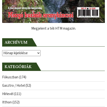
Megjelent a téli HTM magazin.
ARCHÍVUM
Archívum
KATEGÓRIÁK
Fókuszban
(174)
Gasztro / Hotel
(52)
Hírlevél
(111)
Itthon
(152)