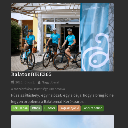
BalatonBIKE365
2026. július 1.
Nagy József
BalatonBIKE365
a hozzászólások lehetősége kikapcsolva
Húsz szálláshely, egy hálózat, egy a célja: hogy a bringád ne
bejegyzéshez
legyen probléma a Balatonnál. Kerékpáros...
Fókuszban
Itthon
Outdoor
Programajánló
Toptúra online