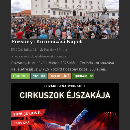
Pozsonyi Koronázási Napok
2026. július 21.
Pusztay Sándor
Pozsonyi
a hozzászólások lehetősége kikapcsolva
Pozsonyi Koronázási Napok 2026 Mária Terézia koronázása
Koronázási
kel életre július 24–26. között Pozsony közel 300 éven...
Napok
bejegyzéshez
Fókuszban
Kitekintő
Programajánló
Toptúra online