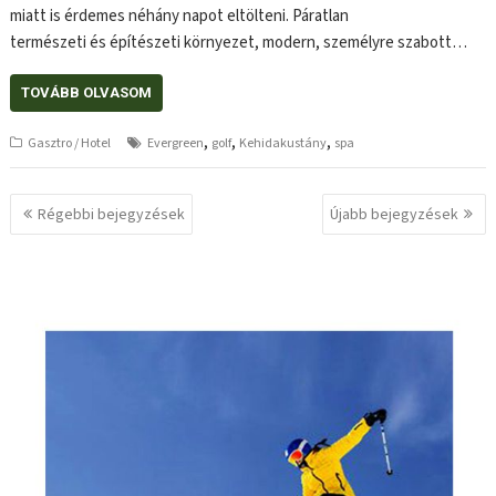
miatt is érdemes néhány napot eltölteni. Páratlan
természeti és építészeti környezet, modern, személyre szabott…
TOVÁBB OLVASOM
,
,
,
Gasztro / Hotel
Evergreen
golf
Kehidakustány
spa
Bejegyzés
Régebbi bejegyzések
Újabb bejegyzések
navigáció