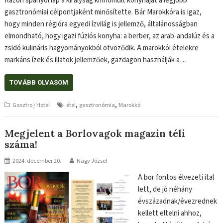
Razon spanyol lap a királyság kifinomult konyháját a legjobb
gasztronómiai célpontjaként minősítette. Bár Marokkóra is igaz,
hogy minden régióra egyedi ízvilág is jellemző, általánosságban
elmondható, hogy igazi fúziós konyha: a berber, az arab-andalúz és a
zsidó kulináris hagyományokból ötvöződik. A marokkói ételekre
markáns ízek és illatok jellemzőek, gazdagon használják a…
TOVÁBB OLVASOM
,
,
Gasztro / Hotel
étel
gasztronómia
Marokkó
Megjelent a Borlovagok magazin téli
száma!
2024. december 20.
Nagy József
A bor fontos élvezeti ital
lett, de jó néhány
évszázadnak/évezrednek
kellett eltelni ahhoz,