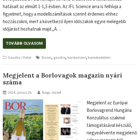
hatásait az elmúlt 1-1,5 évben. Az IFL Science arra is felhívja a
figyelmet, hogy a modellszámítások szerint érdemes ehhez
hozzászokni, mert a következő ilyen időszakok egyre melegebb
időjárást hozhatnak majd.„A…
TOVÁBB OLVASOM
,
,
,
Gasztro / Hotel
fűszer
gasztro
kardamom
kereskedelem
Megjelent a Borlovagok magazin nyári
száma
2024. június 26.
Nagy József
Megjelent az Európai
Borlovagrend Hungária
Konzulátus szakmai
támogatásával készülő,
negyedévente megjelenő