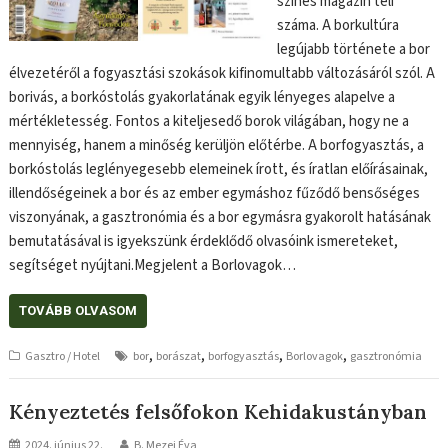
színes magazin téli
száma. A borkultúra
legújabb története a bor
élvezetéről a fogyasztási szokások kifinomultabb változásáról szól. A
borivás, a borkóstolás gyakorlatának egyik lényeges alapelve a
mértékletesség. Fontos a kiteljesedő borok világában, hogy ne a
mennyiség, hanem a minőség kerüljön előtérbe. A borfogyasztás, a
borkóstolás leglényegesebb elemeinek írott, és íratlan előírásainak,
illendőségeinek a bor és az ember egymáshoz fűződő bensőséges
viszonyának, a gasztronómia és a bor egymásra gyakorolt hatásának
bemutatásával is igyekszünk érdeklődő olvasóink ismereteket,
segítséget nyújtani.Megjelent a Borlovagok…
TOVÁBB OLVASOM
,
,
,
,
Gasztro / Hotel
bor
borászat
borfogyasztás
Borlovagok
gasztronómia
Kényeztetés felsőfokon Kehidakustányban
2024. június 22.
B. Mezei Éva