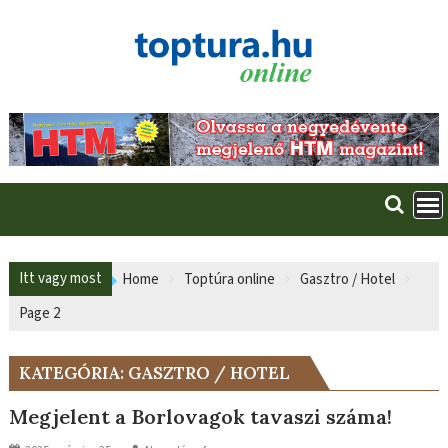
Skip
to
content
Itt vagy most
Home
Toptúra online
Gasztro / Hotel
Page 2
KATEGÓRIA:
GASZTRO / HOTEL
Megjelent a Borlovagok tavaszi száma!