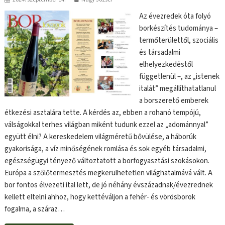
Az évezredek óta folyó
borkészítés tudománya –
termőterülettől, szociális
és társadalmi
elhelyezkedéstől
függetlenül –, az „istenek
italát” megállíthatatlanul
a borszerető emberek
étkezési asztalára tette. A kérdés az, ebben a rohanó tempójú,
válságokkal terhes világban miként tudunk ezzel az „adománnyal”
együtt élni? A kereskedelem világméretű bővülése, a háborúk
gyakorisága, a víz minőségének romlása és sok egyéb társadalmi,
egészségügyi tényező változtatott a borfogyasztási szokásokon.
Európa a szőlőtermesztés megkerülhetetlen világhatalmává vált. A
bor fontos élvezeti ital lett, de jó néhány évszázadnak/évezrednek
kellett eltelni ahhoz, hogy kettéváljon a fehér- és vörösborok
fogalma, a száraz…