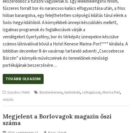
ékszerdoboz a túrázni vágyóknak is. Egy lélekmelengető finom,
fűszeres forralt bor és narancsos kalács elfogyasztása után, a friss
hóban barangolva, egy felejthetetlen szépségű kilátás tárul elénk a
Soós-hegyi kilátóból. A környékbeli ünnepi készülődés mellett,
izgalmas programok és foglalkozások várják a
vendégeket.Gyertyafény, bor és térképAz ünnepekre készülve
számos látnivalóval bővül a Hotel Kenese Marina-Port**** kínálata. A
lobbiban december 8-án vasárnap tartandó adventi „Csecsebecse
Börzén” a környék művészeinek és termelőinek minőségi
portékájának beszerzésére…
TOVÁBB OLVASOM
,
,
,
,
Gasztro / Hotel
Balatonkenese
borkóstoló
csillagászat
Marina Port
utazás
Megjelent a Borlovagok magazin őszi
száma
2024. szeptember 14.
Nagy József